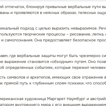
кий отпечаток, блокируя привычные вербальные пути 
аны и проявляются в неясных образах, телесных ощу
никальный подход с целью выразить невыразимое. Реч
ользуются творческие процессы – рисование, лепка, 
 и самопознания. Она предоставляет безопасное про
равм, где вербальные защиты могут быть чрезмерно с
е выражение становится «обходным» путем. Оно позв
об определенных событиях, которые пережил человек
сть символов и архетипов, имеющих свое отражение 
к прямой путь к глубинным слоям психики, что спосо
мериканская художница Маргарет Наумбург и австрий
гратором внутреннего мира с его внешним выражением