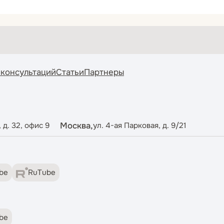
 консультаций
Статьи
Партнеры
Москва,
 д. 32, офис 9
ул. 4-ая Парковая, д. 9/21
be
RuTube
be