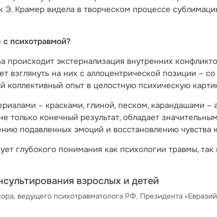
ак Э. Крамер видела в творческом процессе сублимац
 с психотравмой?
а происходит экстернализация внутренних конфликто
т взглянуть на них с аллоцентрической позиции – со
ый коллективный опыт в целостную психическую карти
риалами – красками, глиной, песком, карандашами –
 не только конечный результат, обладает значительн
ению подавленных эмоций и восстановлению чувства 
ет глубокого понимания как психологии травмы, так
нсультирования взрослых и детей
ра, ведущего психотравматолога РФ, Президента «Евразий