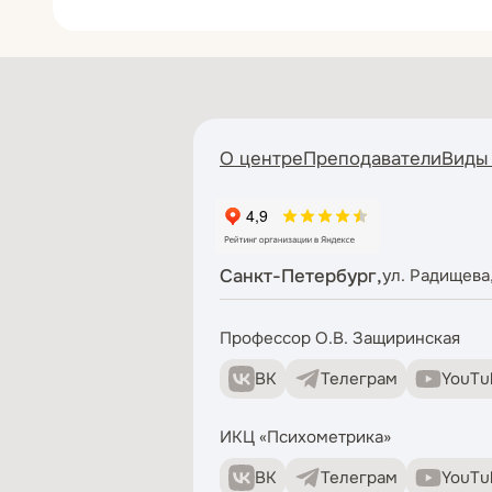
О центре
Преподаватели
Виды
Санкт-Петербург,
ул. Радищева,
Профессор О.В. Защиринская
ВК
Телеграм
YouTu
ИКЦ «Психометрика»
ВК
Телеграм
YouTu