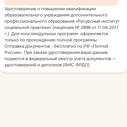
консультировании онкологических
Удостоверение о повышении квалификации
клиентов.
образовательного учреждения дополнительного
— Использование ДПДГ при аддиктивных
профессионального образования «Ресурсный институт
расстройствах. Работа с курением.
социальной практики» (лицензия № 2896 от 11.04.2017
г.). Для многомодульных программ: оформляется
Психологическая помощь при химических
только по прохождению полной программы.
зависимостях (протокол GraveEx–EMDR).
Отправка документов - бесплатно по РФ «Почтой
— Протокол работы в ДПДГ при
России». При заказе удостоверения ваши данные
обсессивно-компульсивном расстройстве
подаются в федеральный реестр учета документов —
(ОКР): Авторский вариант
удостоверений и дипломов (ФИС ФРДО)
комбинированной помощи, усиленный
приемами стратегического вмешательства.
Разбор клинического примера ОКР и
первых сессий комбинированной помощи.
— ДПДГ-протокол работы с депрессией.
— Обсуждение затруднений, возникающих
при использовании различных ДПДГ-
протоколов.