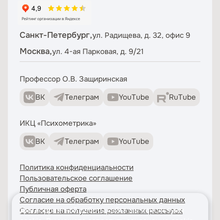
Санкт-Петербург,
ул. Радищева, д. 32, офис 9
Москва,
ул. 4-ая Парковая, д. 9/21
Профессор О.В. Защиринская
ВК
Телеграм
YouTube
RuTube
ИКЦ «Психометрика»
ВК
Телеграм
YouTube
Политика конфиденциальности
Пользовательское соглашение
Публичная оферта
Согласие на обработку персональных данных
Для корректной работы сайта мы используем
Согласие на получение рекламных рассылок