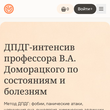
Войти
0
ДПДГ-интенсив
профессора В.А.
Доморацкого по
состояниям и
болезням
Метод ДПДГ: фобии, панические атаки,
нарушения сна, онкология, химические аддикции,