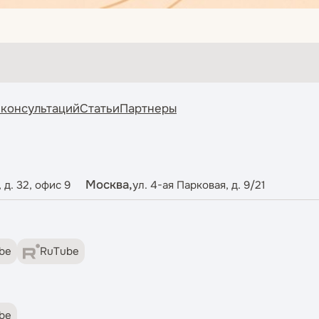
 консультаций
Статьи
Партнеры
Москва,
 д. 32, офис 9
ул. 4-ая Парковая, д. 9/21
be
RuTube
be