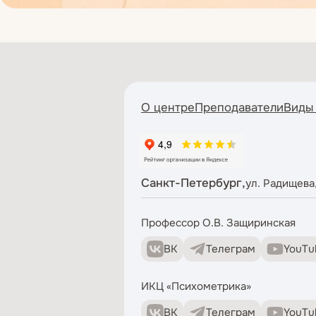
О центре
Преподаватели
Виды
Санкт-Петербург,
ул. Радищева,
Профессор О.В. Защиринская
ВК
Телеграм
YouTu
ИКЦ «Психометрика»
ВК
Телеграм
YouTu