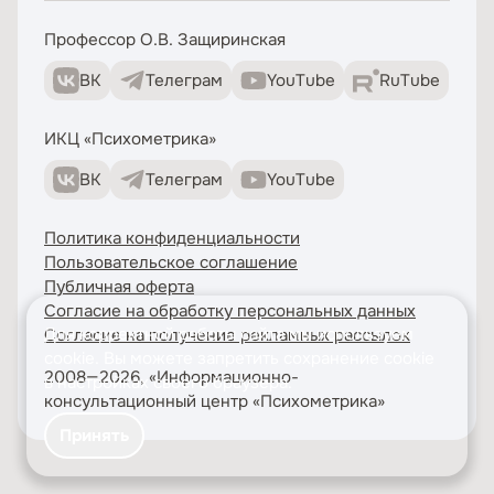
Профессор О.В. Защиринская
ВК
Телеграм
YouTube
RuTube
ИКЦ «Психометрика»
ВК
Телеграм
YouTube
Политика конфиденциальности
Пользовательское соглашение
Публичная оферта
Согласие на обработку персональных данных
Для корректной работы сайта мы используем
Согласие на получение рекламных рассылок
cookie
. Вы можете запретить сохранение cookie
2008—2026, «Информационно-
в настройках своего браузера.
консультационный центр «Психометрика»
Принять