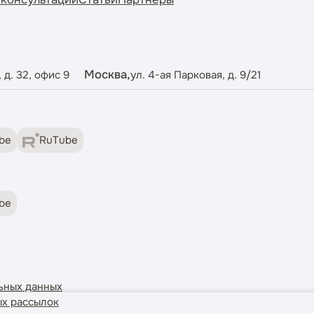
Москва,
 д. 32, офис 9
ул. 4-ая Парковая, д. 9/21
be
RuTube
be
ьных данных
ых рассылок