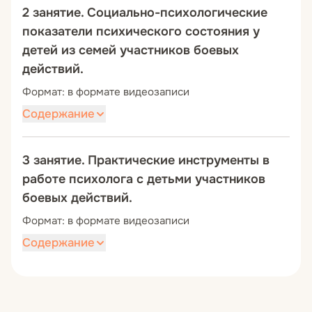
жизни ребенка. Состояние детей после
2 занятие. Социально-психологические
травмирующих событий. Помощь ребенку в
показатели психического состояния у
кризисном состоянии. Участие психолога в
детей из семей участников боевых
сопровождении семей комбатантов.
действий.
Формат: в формате видеозаписи
Содержание
Психология
детей из семей участников
боевых действий. Работа с чувствами и
3 занятие. Практические инструменты в
состояниями. Сопровождение детей из
работе психолога с детьми участников
семей участников боевых действий.
боевых действий.
Переживания детей в различном возрасте.
Формат: в формате видеозаписи
Содержание
Роль психолога, формат сопровождения
несовершеннолетних и нюансы бережной
психологической помощи. Практические