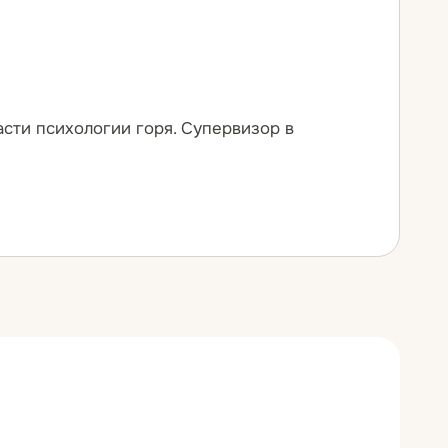
асти психологии горя. Супервизор в
Разрабатывала программы учебных дисциплин
аботой (лектории, тренинги, участие в
ях). Данный этап работы профессиональной
тельскую деятельность и супервизионную