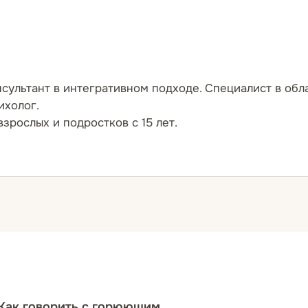
сультант в интегративном подходе. Специалист в обл
ихолог.
рослых и подростков с 15 лет.
ологии в Псковском государственном университете. 
овательской деятельностью и активной общественной р
нии, организация и участие в различных мероприяти
ской работы в качестве психолога-консультанта.
окому кругу запросов, а также продолжает преподава
ециалистов.
. Как говорить с горюющим