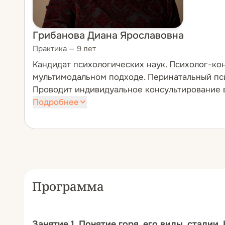
Грибанова Диана Ярославовна
Практика — 9 лет
Кандидат психологических наук. Психолог-кон
мультимодальном подходе. Перинатальный пс
Проводит индивидуальное консультирование вз
Подробнее
С 2003 года работала преподавателем псих
и читала лекции, занималась научно-исслед
дополнительном профессиональном образова
деятельности стал переходным для практиче
С 2017 года ведет частную практику по шир
Программа
работу для психологов и других смежных сп
Занятие 1. Понятие горя, его виды, стадии