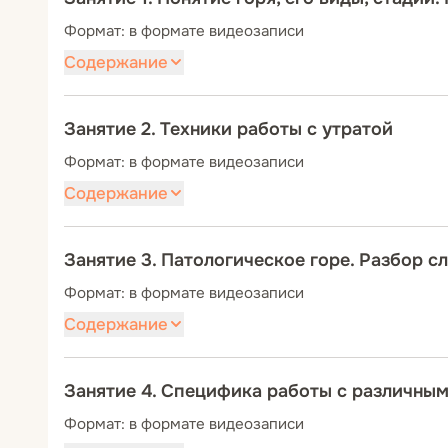
Формат: в формате видеозаписи
Содержание
Определение понятие «горе». Виды утрат, т
подходы к переживанию утраты. Стадия шока 
Занятие 2. Техники работы с утратой
Стадия страдания и депрессии. Стадия прин
Формат: в формате видеозаписи
высказывания: что не следует говорить и 
Содержание
горем по Н. Кассему. Рекомендованная литер
Заземление клиента: упражнение «Объятия б
порядок и правила написания. Техники разря
Занятие 3. Патологическое горе. Разбор с
смыслов экзистенциальной вины. Техника «пу
Формат: в формате видеозаписи
Специфика применения метафорических ассоц
Содержание
клиентом, переживающим нормальное горева
Формы патологического (осложненного) горя
неожиданное горе, отставленное горе, отсу
Занятие 4. Специфика работы с различным
Причины патологического горевания. Проявл
Формат: в формате видеозаписи
отрицания: установка на встречу, иллюзия п