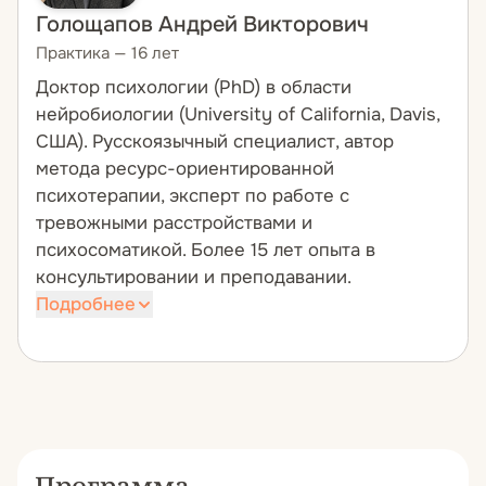
Голощапов Андрей Викторович
Практика — 16 лет
Доктор психологии (PhD) в области
нейробиологии (University of California, Davis,
США). Русскоязычный специалист, автор
метода ресурс-ориентированной
психотерапии, эксперт по работе с
тревожными расстройствами и
психосоматикой. Более 15 лет опыта в
консультировании и преподавании.
Подробнее
Обладает опытом обучения
профессиональных групп на
международном уровне. Проводит
авторские курсы для психологов из
Европы, США и стран СНГ. Научная
Программа
подготовка в области нейронаук позволяет