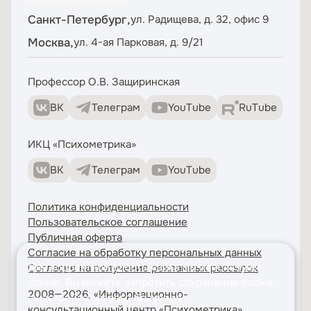
Санкт-Петербург,
ул. Радищева, д. 32, офис 9
Москва,
ул. 4-ая Парковая, д. 9/21
Профессор О.В. Защиринская
ВК
Телеграм
YouTube
RuTube
ИКЦ «Психометрика»
ВК
Телеграм
YouTube
Политика конфиденциальности
Пользовательское соглашение
Публичная оферта
Согласие на обработку персональных данных
Для корректной работы сайта мы используем
Согласие на получение рекламных рассылок
cookie
. Вы можете запретить сохранение cookie
2008—2026, «Информационно-
в настройках своего браузера.
консультационный центр «Психометрика»