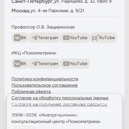
Санкт-Петербург,
ул. Радищева, д. 32, офис 9
Москва,
ул. 4-ая Парковая, д. 9/21
Профессор О.В. Защиринская
ВК
Телеграм
YouTube
RuTube
ИКЦ «Психометрика»
ВК
Телеграм
YouTube
Политика конфиденциальности
Пользовательское соглашение
Публичная оферта
Согласие на обработку персональных данных
Для корректной работы сайта мы используем
Согласие на получение рекламных рассылок
cookie
. Вы можете запретить сохранение cookie
2008—2026, «Информационно-
в настройках своего браузера.
консультационный центр «Психометрика»