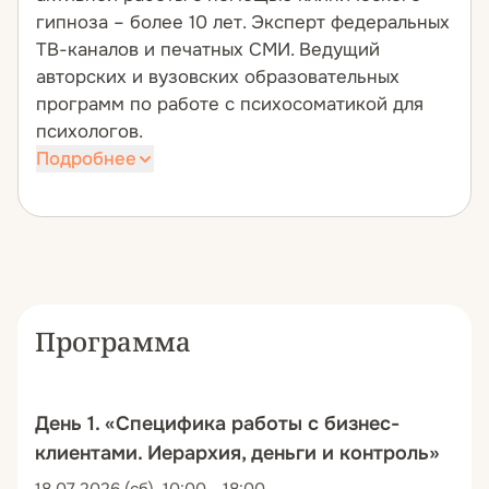
гипноза – более 10 лет. Эксперт федеральных
ТВ-каналов и печатных СМИ. Ведущий
авторских и вузовских образовательных
программ по работе с психосоматикой для
психологов.
Подробнее
Бизнес-консультант. Специализируется на
работе с руководителями, топ-
менеджментом, персоналом и отделами
продаж. Активно применяет
гипнотерапевтические и консультативные
Программа
методы в бизнес-среде, включая опыт
сотрудничества с компаниями «Инвольта»
и «Купибилет».
Психолог-консультант профессиональных
День 1. «Специфика работы с бизнес-
спортивных команд. Ведёт авторские
клиентами. Иерархия, деньги и контроль»
программы по эффективному управлению