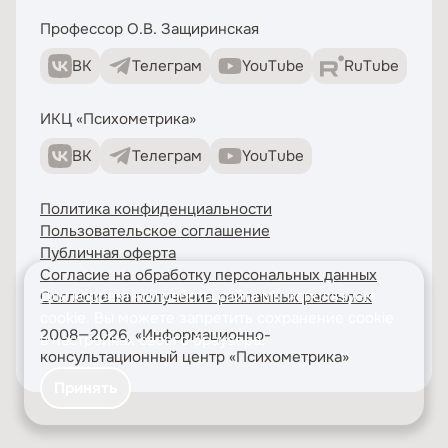
Профессор О.В. Защиринская
ВК
Телеграм
YouTube
RuTube
ИКЦ «Психометрика»
ВК
Телеграм
YouTube
Политика конфиденциальности
Пользовательское соглашение
Публичная оферта
Согласие на обработку персональных данных
Для корректной работы сайта мы используем
Согласие на получение рекламных рассылок
cookie
. Вы можете запретить сохранение cookie
2008—2026, «Информационно-
в настройках своего браузера.
консультационный центр «Психометрика»
Принять