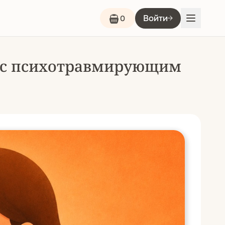
Войти
0
ть с психотравмирующим