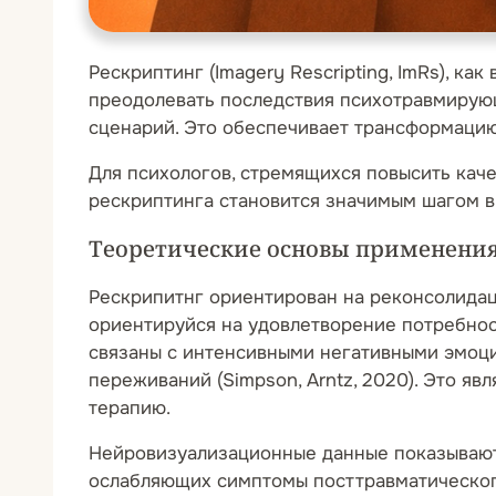
Рескриптинг (Imagery Rescripting, ImRs), ка
преодолевать последствия психотравмирующ
сценарий. Это обеспечивает трансформацию
Для психологов, стремящихся повысить кач
рескриптинга становится значимым шагом 
Теоретические основы применения
Рескрипитнг ориентирован на реконсолидац
ориентируйся на удовлетворение потребнос
связаны с интенсивными негативными эмоц
переживаний (Simpson, Arntz, 2020). Это 
терапию.
Нейровизуализационные данные показывают
ослабляющих симптомы посттравматического с