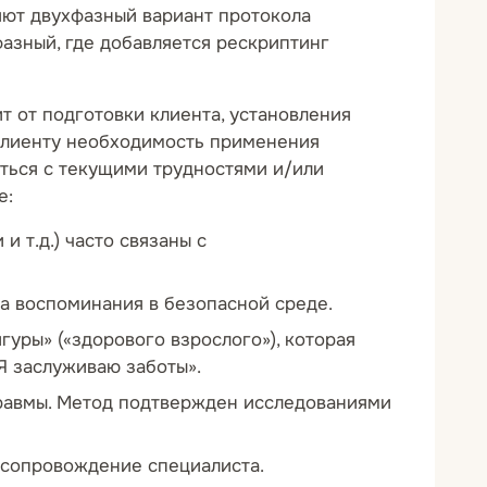
ляют двухфазный вариант протокола
азный, где добавляется рескриптинг
т от подготовки клиента, установления
ь клиенту необходимость применения
иться с текущими трудностями и/или
е:
т. д.) часто связаны с
а воспоминания в безопасной среде.
ры» («здорового взрослого»), которая
Я заслуживаю заботы».
равмы. Метод подтвержден исследованиями
 сопровождение специалиста.