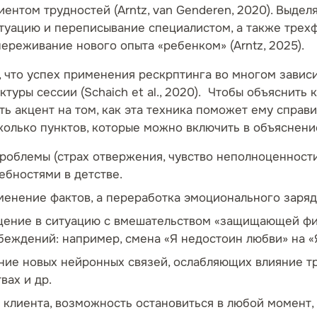
ентом трудностей (Arntz, van Genderen, 2020). Выде
туацию и переписывание специалистом, а также трехф
переживание нового опыта «ребенком» (Arntz, 2025).
что успех применения рескрптинга во многом зависи
туры сессии (Schaich et al., 2020). Чтобы объяснит
ть акцент на том, как эта техника поможет ему справ
колько пунктов, которые можно включить в объяснени
облемы (страх отвержения, чувство неполноценности и 
бностями в детстве.
менение фактов, а переработка эмоционального заряд
ение в ситуацию с вмешательством «защищающей фигу
беждений: например, смена «Я недостоин любви» на «
ие новых нейронных связей, ослабляющих влияние т
вах и др.
 клиента, возможность остановиться в любой момент,