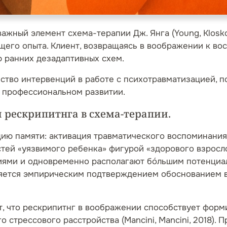
к важный элемент схема-терапии Дж. Янга (Young, Klosk
его опыта. Клиент, возвращаясь в воображении к во
 ранних дезадаптивных схем.
ество интервенций в работе с психотравматизацией, 
в профессиональном развитии.
 рескрипитнга в схема-терапии.
ию памяти: активация травматического воспоминания
тей «уязвимого ребенка» фигурой «здорового взросло
иями и одновременно располагают бóльшим потенциа
является эмпирическим подтверждением обоснованием
, что рескрипитнг в воображении способствует форм
трессового расстройства (Mancini, Mancini, 2018). П