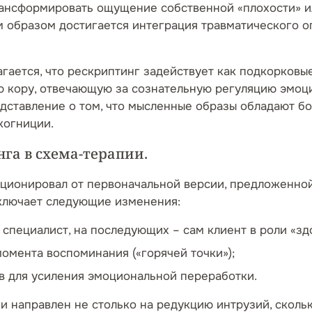
рансформировать ощущение собственной «плохости» или
м образом достигается интеграция травматического о
гается, что рескриптинг задействует как подкорковые
ю кору, отвечающую за сознательную регуляцию эмоций
едставление о том, что мысленные образы обладают б
когниции.
га в схема-терапии.
ионировал от первоначальной версии, предложенной 
 включает следующие изменения:
 специалист, на последующих – сам клиент в роли «зд
момента воспоминания («горячей точки»);
ов для усиления эмоциональной переработки.
и направлен не столько на редукцию интрузий, сколь