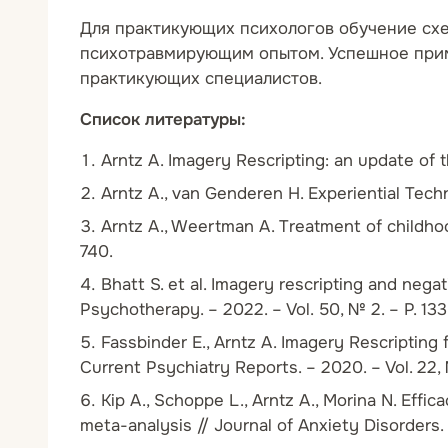
Для практикующих психологов обучение схем
психотравмирующим опытом. Успешное прим
практикующих специалистов.
Список литературы:
Arntz A. Imagery Rescripting: an update of t
Arntz A., van Genderen H. Experiential Tech
Arntz A., Weertman A. Treatment of childhoo
740.
Bhatt S. et al. Imagery rescripting and nega
Psychotherapy. – 2022. – Vol. 50, № 2. – P. 13
Fassbinder E., Arntz A. Imagery Rescriptin
Current Psychiatry Reports. – 2020. – Vol. 22, №
Kip A., Schoppe L., Arntz A., Morina N. Effi
meta-analysis // Journal of Anxiety Disorders. 