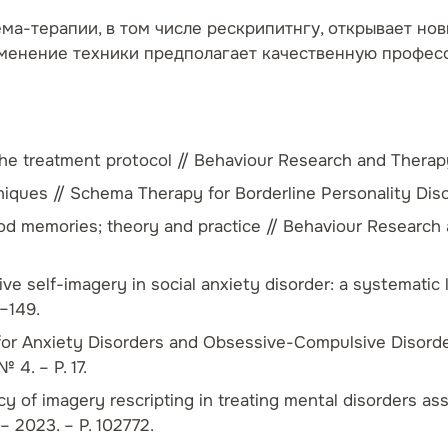
а-терапии, в том числе рескрипитнгу, открывает нов
енение техники предполагает качественную професс
he treatment protocol // Behaviour Research and Therapy. 
niques // Schema Therapy for Borderline Personality Disor
d memories; theory and practice // Behaviour Research and
tive self-imagery in social anxiety disorder: a systematic
3–149.
g for Anxiety Disorders and Obsessive-Compulsive Disord
 4. – P. 17.
cacy of imagery rescripting in treating mental disorders
– 2023. – P. 102772.