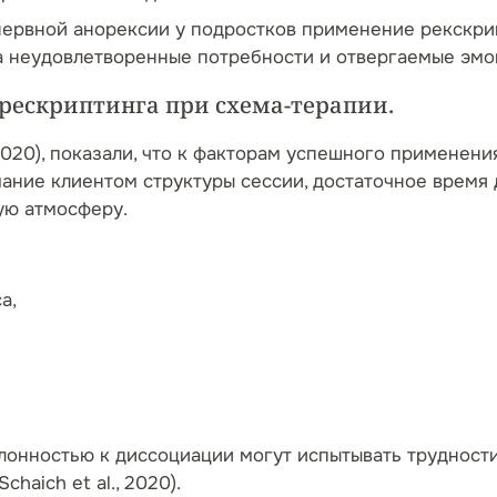
нервной анорексии у подростков применение рекскри
а неудовлетворенные потребности и отвергаемые эмоц
ескриптинга при схема-терапии.
 2020), показали, что к факторам успешного применен
мание клиентом структуры сессии, достаточное время
ную атмосферу.
са,
онностью к диссоциации могут испытывать трудности 
haich et al., 2020).