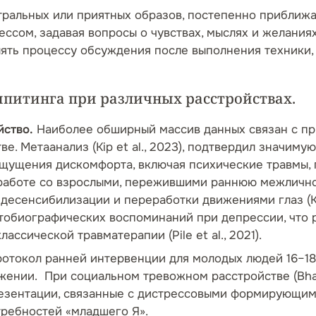
тральных или приятных образов, постепенно приближ
ессом, задавая вопросы о чувствах, мыслях и желани
елять процессу обсуждения после выполнения техники,
питинга при различных расстройствах.
йство.
Наиболее обширный массив данных связан с п
е. Метаанализ (Kip et al., 2023), подтвердил значим
ущения дискомфорта, включая психические травмы, 
 работе со взрослыми, пережившими раннюю межличн
десенсибилизации и переработки движениями глаз (Kip
тобиографических воспоминаний при депрессии, что
ссической травматерапии (Pile et al., 2021).
отокол ранней интервенции для молодых людей 16–18 ле
ении. При социальном тревожном расстройстве (Bhatt
езентации, связанные с дистрессовыми формирующим
требностей «младшего Я».